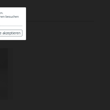
en.
ionen besuchen
le akzeptieren