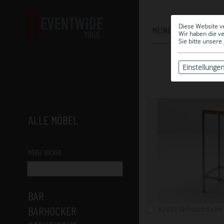
Diese Website v
MEINE AUSWAHL
Wir haben die v
Sie bitte unsere
Einstellunge
ALLE MÖBEL
MÖBEL SUCHEN
BAR
BARHOCKER
A2330: Stehtisch Eich