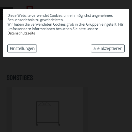
Diese Website verwendet Cookies um ein möglichst angenehmes
Besuchserlebnis zu gewährleisten.
Wir haben die verwendeten Cookies grob in drei Gruppen eingeteilt. Für
umfassendere Informationen besuchen Sie bitte unsere
0
Datenschutzseite
.
MEINE AUSWAHL
ARCHIV
Einstellungen
alle akzeptieren
SONSTIGES