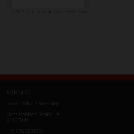
A0917: Garderobeständer mit Kleiderhaken
KONTAKT
Tiroler Zeltverleih GmbH
Hans-Liebherr-Straße 19
6410 Telfs
+43 676 5522994