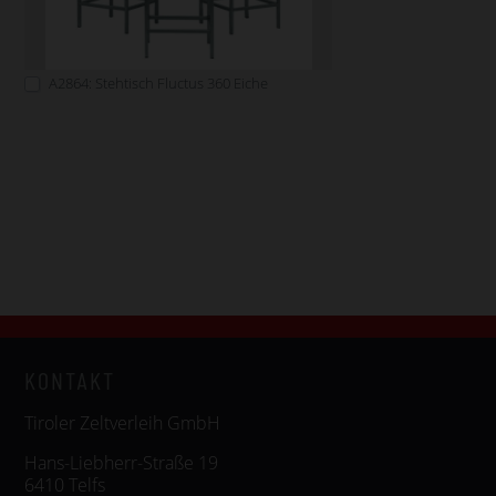
A2864: Stehtisch Fluctus 360 Eiche
KONTAKT
Tiroler Zeltverleih GmbH
Hans-Liebherr-Straße 19
6410 Telfs