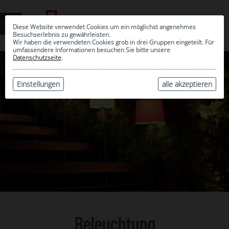
Diese Website verwendet Cookies um ein möglichst angenehmes
Besuchserlebnis zu gewährleisten.
Wir haben die verwendeten Cookies grob in drei Gruppen eingeteilt. Für
umfassendere Informationen besuchen Sie bitte unsere
Datenschutzseite
.
Einstellungen
alle akzeptieren
Beleuchtung