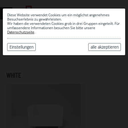
Diese Website verwendet Cookies um ein möglichst angenehmes
Besuchserlebnis zu gewährleisten.
Wir haben die verwendeten Cookies grob in drei Gruppen eingeteilt. Für
umfassendere Informationen besuchen Sie bitte unsere
0
Datenschutzseite
.
MEINE AUSWAHL
ARCHIV
Einstellungen
alle akzeptieren
WHITE