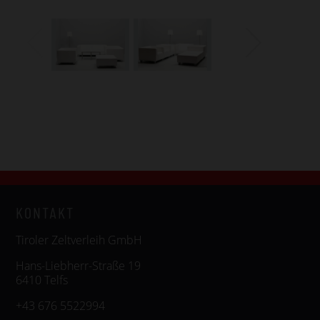
KONTAKT
Tiroler Zeltverleih GmbH
Hans-Liebherr-Straße 19
6410 Telfs
+43 676 5522994